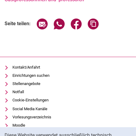
Verwandte Links
Seite über E-Mail teilen
Seite über WhatsApp teilen (exter
Seite über Facebook teile
Adresse der Seite
Seite teilen:
Kontakt/Anfahrt
Einrichtungen suchen
Stellenangebote
Notfall
Cookie-Einstellungen
Social Media Kanäle
Vorlesungsverzeichnis
Moodle
Cookie-Hinweis
Panopto
Diese Website verwendet ausschließlich technisch