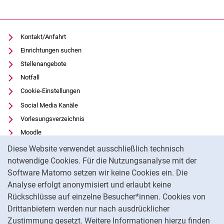
Kontakt/Anfahrt
Einrichtungen suchen
Stellenangebote
Notfall
Cookie-Einstellungen
Social Media Kanäle
Vorlesungsverzeichnis
Moodle
Cookie-Hinweis
Panopto
Diese Website verwendet ausschließlich technisch
Universitätsbibliothek
notwendige Cookies. Für die Nutzungsanalyse mit der
Software Matomo setzen wir keine Cookies ein. Die
Datenschutz
Analyse erfolgt anonymisiert und erlaubt keine
Barrierefreiheit
Rückschlüsse auf einzelne Besucher*innen. Cookies von
Transparenter KI-Einsatz
Drittanbietern werden nur nach ausdrücklicher
Impressum
Zustimmung gesetzt. Weitere Informationen hierzu finden