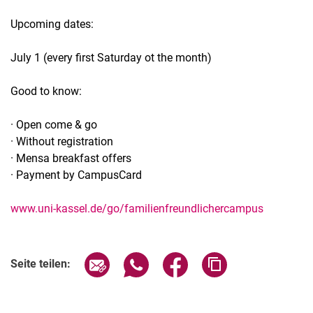
Upcoming dates:
July 1 (every first Saturday ot the month)
Good to know:
· Open come & go
· Without registration
· Mensa breakfast offers
· Payment by CampusCard
www.uni-kassel.de/go/familienfreundlichercampus
Verwandte Links
Seite über E-Mail teilen
Seite über WhatsApp teilen (exter
Seite über Facebook teile
Adresse der Seite
Seite teilen: