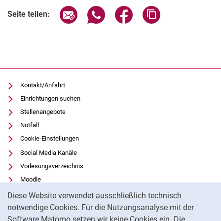
Seite über E-Mail teilen
Seite über WhatsApp teilen (exter
Seite über Facebook teile
Adresse der Seite
Seite teilen:
Kontakt/Anfahrt
Einrichtungen suchen
Stellenangebote
Notfall
Cookie-Einstellungen
Social Media Kanäle
Vorlesungsverzeichnis
Moodle
Cookie-Hinweis
Panopto
Diese Website verwendet ausschließlich technisch
Universitätsbibliothek
notwendige Cookies. Für die Nutzungsanalyse mit der
Software Matomo setzen wir keine Cookies ein. Die
Datenschutz