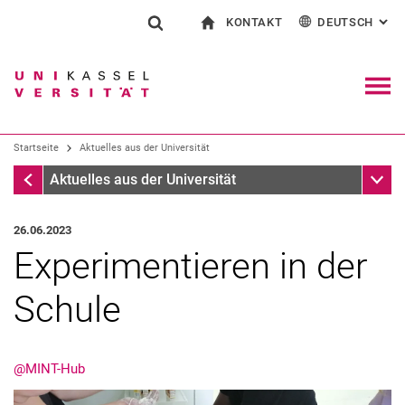
KONTAKT
DEUTSCH
: AL
Springe direkt zu: Inhalt
Springe direkt zu: Suche
Springe direkt zu: Hauptnav
zur Startseite
Suchformular
Suchbegriff
Kontakt und Beratung rund ums Studium
English
Kontakt für Presse und Öffentlichkeit
Allgemeiner Kontakt und Standorte
Suchmaschine
Navig
Einrichtungen suchen
Startseite
Aktuelles aus der Universität
Personen suchen
Suchen (öffnet externen Link in einem 
Startseite
Unter
Aktuelles aus der Universität
26.06.2023
Experimentieren in der
Schule
@MINT-Hub