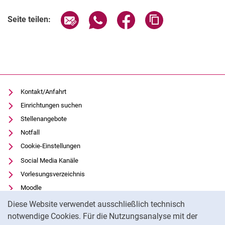
Seite über E-Mail teilen
Seite über WhatsApp teilen (exter
Seite über Facebook teile
Adresse der Seite
Seite teilen:
Kontakt/Anfahrt
Einrichtungen suchen
Stellenangebote
Notfall
Cookie-Einstellungen
Social Media Kanäle
Vorlesungsverzeichnis
Moodle
Cookie-Hinweis
Panopto
Diese Website verwendet ausschließlich technisch
Universitätsbibliothek
notwendige Cookies. Für die Nutzungsanalyse mit der