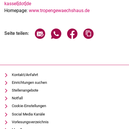
kassel[dot]de
Homepage:
www.tropengewaechshaus.de
Verwandte Links
Seite über E-Mail teilen
Seite über WhatsApp teilen (exter
Seite über Facebook teile
Adresse der Seite
Seite teilen:
Kontakt/Anfahrt
Einrichtungen suchen
Stellenangebote
Notfall
Cookie-Einstellungen
Social Media Kanäle
Vorlesungsverzeichnis