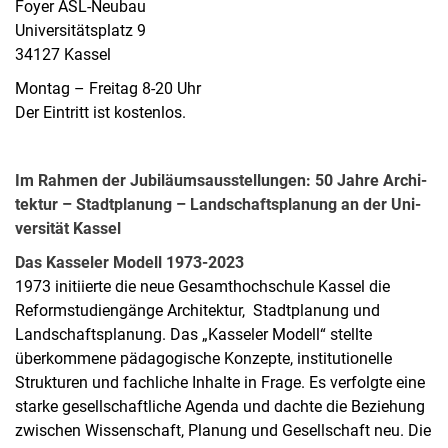
Foyer ASL-Neubau
Universitätsplatz 9
34127 Kassel
Montag – Freitag 8-20 Uhr
Der Eintritt ist kostenlos.
Im Rahmen der Ju­bi­lä­ums­aus­stel­lun­gen: 50 Jah­re Ar­chi­
tek­tur – Stadt­pla­nung – Land­schafts­pla­nung an der Uni­
versität Kas­sel
Das Kas­se­ler Mo­dell 1973-2023
1973 initiierte die neue Gesamthochschule Kassel die
Reformstudiengänge Architektur, Stadtplanung und
Landschaftsplanung. Das „Kasseler Modell“ stellte
überkommene pädagogische Konzepte, institutionelle
Strukturen und fachliche Inhalte in Frage. Es verfolgte eine
starke gesellschaftliche Agenda und dachte die Beziehung
zwischen Wissenschaft, Planung und Gesellschaft neu. Die