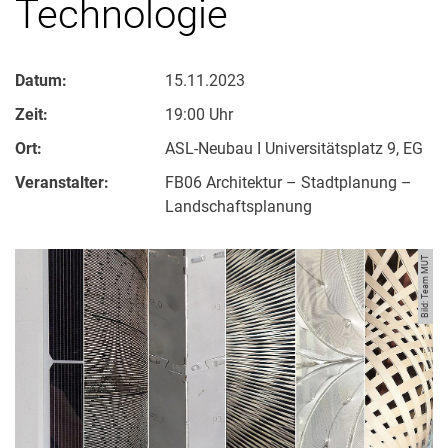
Technologie
Datum:
15.11.2023
Zeit:
19:00 Uhr
Ort:
ASL-Neubau I Universitätsplatz 9, EG
Veranstalter:
FB06 Ar­chi­tek­tur – Stadt­pla­nung –
Land­schafts­pla­nung
Bild: Team MUT