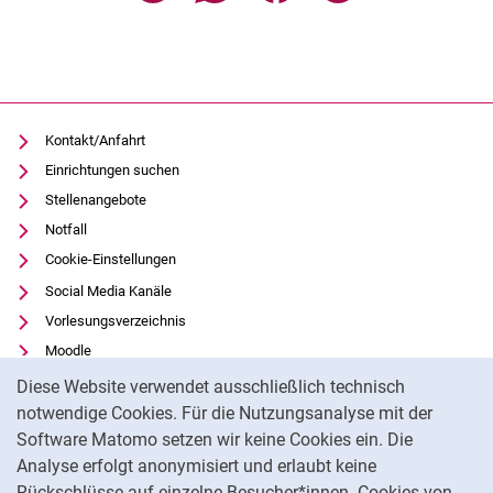
Kontakt/Anfahrt
Einrichtungen suchen
Stellenangebote
Notfall
Cookie-Einstellungen
Social Media Kanäle
Vorlesungsverzeichnis
Moodle
Cookie-Hinweis
Panopto
Diese Website verwendet ausschließlich technisch
Universitätsbibliothek
notwendige Cookies. Für die Nutzungsanalyse mit der
Software Matomo setzen wir keine Cookies ein. Die
Datenschutz
Analyse erfolgt anonymisiert und erlaubt keine
Barrierefreiheit
Rückschlüsse auf einzelne Besucher*innen. Cookies von