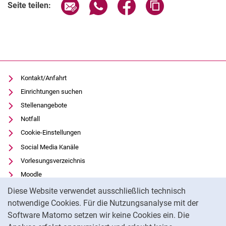
Seite über E-Mail teilen
Seite über WhatsApp teilen (exter
Seite über Facebook teile
Adresse der Seite
Seite teilen:
Kontakt/Anfahrt
Einrichtungen suchen
Stellenangebote
Notfall
Cookie-Einstellungen
Social Media Kanäle
Vorlesungsverzeichnis
Moodle
Cookie-Hinweis
Panopto
Diese Website verwendet ausschließlich technisch
Universitätsbibliothek
notwendige Cookies. Für die Nutzungsanalyse mit der
Software Matomo setzen wir keine Cookies ein. Die
Datenschutz