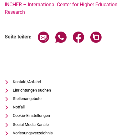
INCHER – International Center for Higher Education
Research
Verwandte Links
Seite über E-Mail teilen
Seite über WhatsApp teilen (exter
Seite über Facebook teile
Adresse der Seite
Seite teilen:
Kontakt/Anfahrt
Einrichtungen suchen
Stellenangebote
Notfall
Cookie-Einstellungen
Social Media Kanäle
Vorlesungsverzeichnis