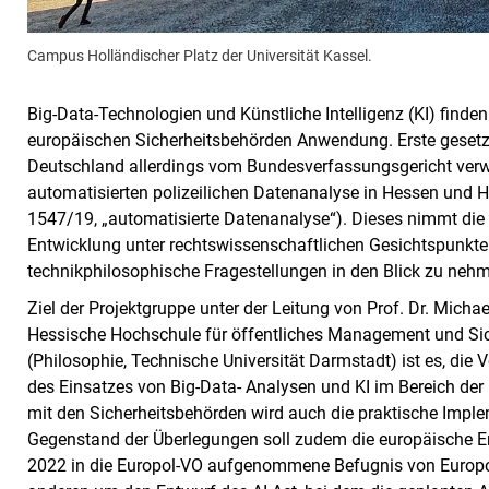
Campus Holländischer Platz der Universität Kassel.
Big-Data-Technologien und Künstliche Intelligenz (KI) fin
europäischen Sicherheitsbehörden Anwendung. Erste geset
Deutschland allerdings vom Bundesverfassungsgericht verwor
automatisierten polizeilichen Datenanalyse in Hessen und 
1547/19, „automatisierte Datenanalyse“). Dieses nimmt die 
Entwicklung unter rechtswissenschaftlichen Gesichtspunkte
technikphilosophische Fragestellungen in den Blick zu neh
Ziel der Projektgruppe unter der Leitung von Prof. Dr. Micha
Hessische Hochschule für öffentliches Management und Sich
(Philosophie, Technische Universität Darmstadt) ist es, di
des Einsatzes von Big-Data- Analysen und KI im Bereich der
mit den Sicherheitsbehörden wird auch die praktische Impl
Gegenstand der Überlegungen soll zudem die europäische En
2022 in die Europol-VO aufgenommene Befugnis von Europo