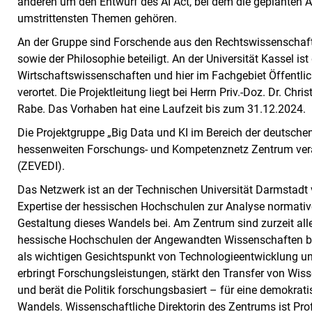
anderen um den Entwurf des AI Act, bei dem die geplanten 
umstrittensten Themen gehören.
An der Gruppe sind Forschende aus den Rechtswissenschafte
sowie der Philosophie beteiligt. An der Universität Kassel is
Wirtschaftswissenschaften und hier im Fachgebiet Öffentlic
verortet. Die Projektleitung liegt bei Herrn Priv.-Doz. Dr. Chr
Rabe. Das Vorhaben hat eine Laufzeit bis zum 31.12.2024.
Die Projektgruppe „Big Data und KI im Bereich der deutschen 
hessenweiten Forschungs- und Kompetenznetz Zentrum vera
(ZEVEDI).
Das Netzwerk ist an der Technischen Universität Darmstadt v
Expertise der hessischen Hochschulen zur Analyse normative
Gestaltung dieses Wandels bei. Am Zentrum sind zurzeit all
hessische Hochschulen der Angewandten Wissenschaften bet
als wichtigen Gesichtspunkt von Technologieentwicklung un
erbringt Forschungsleistungen, stärkt den Transfer von Wisse
und berät die Politik forschungsbasiert – für eine demokra
Wandels. Wissenschaftliche Direktorin des Zentrums ist Prof.