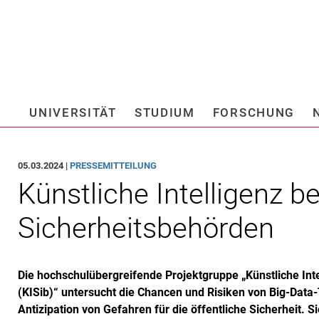
Springe direkt zu: Inhalt
Springe direkt zu: Suche
Springe direkt zu: Hauptnav
Suchmas
UNIVERSITÄT
STUDIUM
FORSCHUNG
Hochschule fü
05.03.2024 |
PRESSEMITTEILUNG
Künstliche Intelligenz b
Sicherheitsbehörden
Die hochschulübergreifende Projektgruppe „Künstliche Int
(KISib)“ untersucht die Chancen und Risiken von Big-Data-
Antizipation von Gefahren für die öffentliche Sicherheit. S