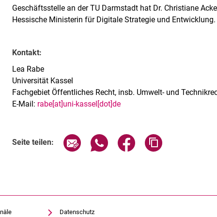
Geschäftsstelle an der TU Darmstadt hat Dr. Christiane Ack
Hessische Ministerin für Digitale Strategie und Entwicklung.
Kontakt:
Lea Rabe
Universität Kassel
Fachgebiet Öffentliches Recht, insb. Umwelt- und Technikre
E-Mail:
rabe[at]uni-kassel[dot]de
Seite über E-Mail teilen
Seite über WhatsApp teilen (exte
Seite über Facebook teil
Adresse der Sei
Seite teilen:
näle
Datenschutz