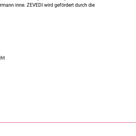
ermann inne. ZEVEDI wird gefördert durch die
cht
rner Link, öffnet neues Fenster)
en (externer Link, öffnet neues Fenster)
te kopieren