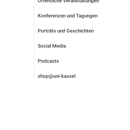
Öffentliche Veranstaltungen
Vor der Bewerbung
Stellenangebote
Konferenzen und Tagungen
Nach der Bewerbung
Alum­ni und Freunde
Porträts und Geschichten
Im Studium
Kontakt und Standorte
Social Media
Kontakt und Beratung
Podcasts
shop@uni-kassel