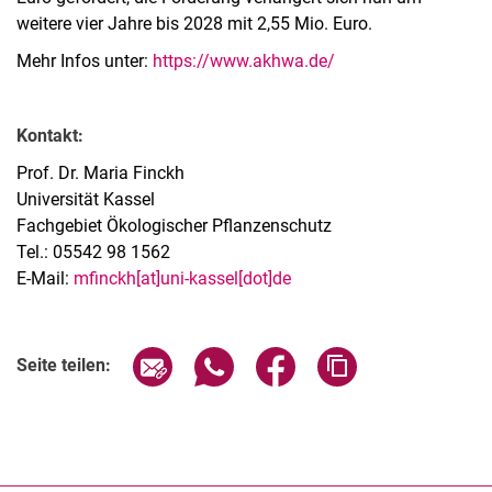
weitere vier Jahre bis 2028 mit 2,55 Mio. Euro.
Mehr Infos unter:
https://www.akhwa.de/
Kontakt:
Prof. Dr. Maria Finckh
Universität Kassel
Fachgebiet Ökologischer Pflanzenschutz
Tel.: 05542 98 1562
E-Mail:
mfinckh[at]uni-kassel[dot]de
Seite über E-Mail teilen
Seite über WhatsApp teilen (exter
Seite über Facebook teile
Adresse der Seite
Seite teilen: