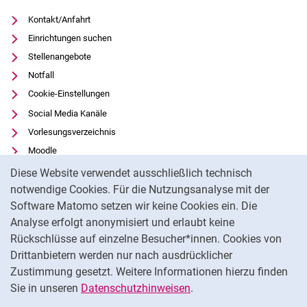
Kontakt/Anfahrt
Einrichtungen suchen
Stellenangebote
Notfall
Cookie-Einstellungen
Social Media Kanäle
Vorlesungsverzeichnis
Moodle
Cookie-Hinweis
Panopto
Diese Website verwendet ausschließlich technisch
Universitätsbibliothek
notwendige Cookies. Für die Nutzungsanalyse mit der
Software Matomo setzen wir keine Cookies ein. Die
Datenschutz
Analyse erfolgt anonymisiert und erlaubt keine
Barrierefreiheit
Rückschlüsse auf einzelne Besucher*innen. Cookies von
Transparenter KI-Einsatz
Drittanbietern werden nur nach ausdrücklicher
Impressum
Zustimmung gesetzt. Weitere Informationen hierzu finden
Sie in unseren
Datenschutzhinweisen
.
Na