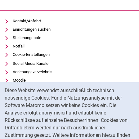
Kontakt/Anfahrt
Einrichtungen suchen
Stellenangebote
Notfall
Cookie-Einstellungen
Social Media Kanäle
Vorlesungsverzeichnis
Moodle
Cookie-Hinweis
Panopto
Diese Website verwendet ausschließlich technisch
Universitätsbibliothek
notwendige Cookies. Für die Nutzungsanalyse mit der
Software Matomo setzen wir keine Cookies ein. Die
Datenschutz
Analyse erfolgt anonymisiert und erlaubt keine
Barrierefreiheit
Rückschlüsse auf einzelne Besucher*innen. Cookies von
Transparenter KI-Einsatz
Drittanbietern werden nur nach ausdrücklicher
Impressum
Zustimmung gesetzt. Weitere Informationen hierzu finden