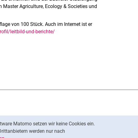
n Master Agriculture, Ecology & Societies und
lage von 100 Stück. Auch im Internet ist er
fil/leitbild-und-berichte/
rner Link, öffnet neues Fenster)
en (externer Link, öffnet neues Fenster)
te kopieren
tware Matomo setzen wir keine Cookies ein.
Nach oben
Drittanbietern werden nur nach