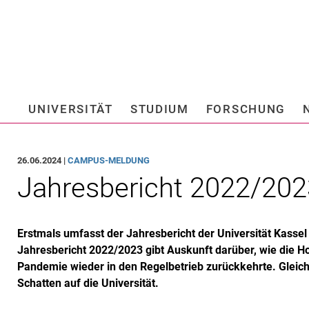
Springe direkt zu: Inhalt
Springe direkt zu: Suche
Springe direkt zu: Hauptnav
Suchmas
UNIVERSITÄT
STUDIUM
FORSCHUNG
Hochschule fü
26.06.2024 |
CAMPUS-MELDUNG
Jahresbericht 2022/202
Erstmals umfasst der Jahresbericht der Universität Kassel
Jahresbericht 2022/2023 gibt Auskunft darüber, wie die 
Pandemie wieder in den Regelbetrieb zurückkehrte. Gleich
Schatten auf die Universität.