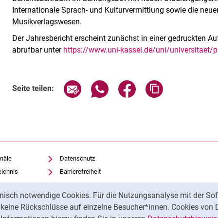
Internationale Sprach- und Kulturvermittlung sowie die neue
Musikverlagswesen.
Der Jahresbericht erscheint zunächst in einer gedruckten Auf
abrufbar unter
https://www.uni-kassel.de/uni/universitaet/pro
Seite über E-Mail teilen
Seite über WhatsApp teilen (exte
Seite über Facebook teil
Adresse der Sei
Seite teilen:
näle
Datenschutz
eichnis
Barrierefreiheit
Transparenter KI-Einsatz
nisch notwendige Cookies. Für die Nutzungsanalyse mit der Sof
Impressum
t keine Rückschlüsse auf einzelne Besucher*innen. Cookies von 
iothek