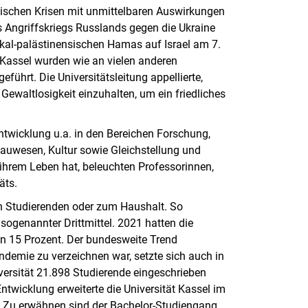
tischen Krisen mit unmittelbaren Auswirkungen
s Angriffskriegs Russlands gegen die Ukraine
ikal-palästinensischen Hamas auf Israel am 7.
t Kassel wurden wie an vielen anderen
führt. Die Universitätsleitung appellierte,
ewaltlosigkeit einzuhalten, um ein friedliches
ntwicklung u.a. in den Bereichen Forschung,
Bauwesen, Kultur sowie Gleichstellung und
 ihrem Leben hat, beleuchten Professorinnen,
äts.
en Studierenden oder zum Haushalt. So
sogenannter Drittmittel. 2021 hatten die
von 15 Prozent. Der bundesweite Trend
ndemie zu verzeichnen war, setzte sich auch in
versität 21.898 Studierende eingeschrieben
twicklung erweiterte die Universität Kassel im
. Zu erwähnen sind der Bachelor-Studiengang