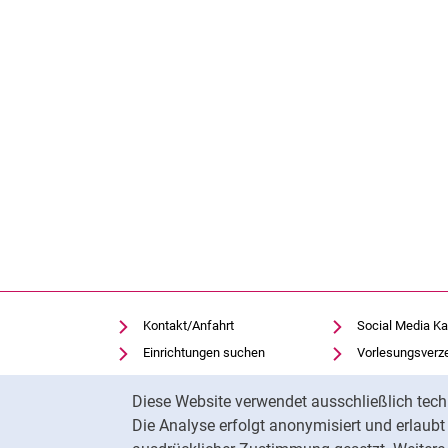
Kontakt/Anfahrt
Social Media Ka
Einrichtungen suchen
Vorlesungsverz
Stellenangebote
Moodle
Cookie-Hinweis
Diese Website verwendet ausschließlich tech
Notfall
Panopto
Die Analyse erfolgt anonymisiert und erlaub
Cookie-Einstellungen
Universitätsbibl