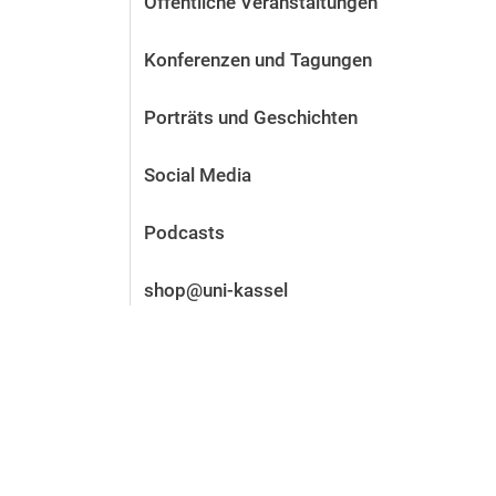
Öffentliche Veranstaltungen
Vor der Bewerbung
Stellenangebote
Konferenzen und Tagungen
Nach der Bewerbung
Alum­ni und Freunde
Porträts und Geschichten
Im Studium
Kontakt und Standorte
Social Media
Kontakt und Beratung
Podcasts
shop@uni-kassel