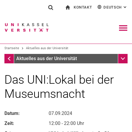
KONTAKT
DEUTSCH
: AL
Springe direkt zu: Inhalt
Springe direkt zu: Suche
Springe direkt zu: Hauptnav
zur Startseite
Suchformular
Suchbegriff
Kontakt und Beratung rund ums Studium
English
Kontakt für Presse und Öffentlichkeit
Allgemeiner Kontakt und Standorte
Suchmaschine
Navig
Einrichtungen suchen
Startseite
Aktuelles aus der Universität
Personen suchen
Suchen (öffnet externen Link in einem 
Startseite
Unter
Aktuelles aus der Universität
Das UNI:Lokal bei der
Museumsnacht
Datum:
07.09.2024
Zeit:
12:00 - 22:00 Uhr