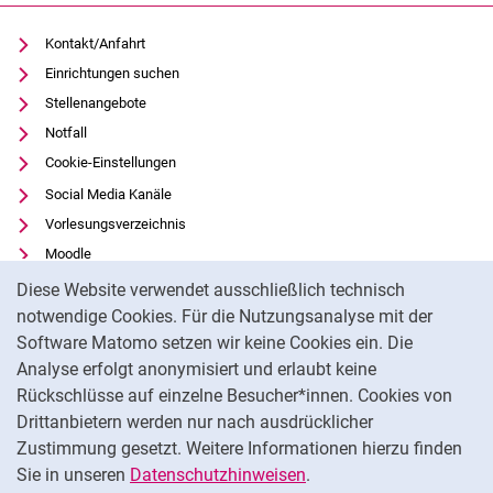
Kontakt/Anfahrt
Einrichtungen suchen
Stellenangebote
Notfall
Cookie-Einstellungen
Social Media Kanäle
Vorlesungsverzeichnis
Moodle
Cookie-Hinweis
Panopto
Diese Website verwendet ausschließlich technisch
Universitätsbibliothek
notwendige Cookies. Für die Nutzungsanalyse mit der
Software Matomo setzen wir keine Cookies ein. Die
Datenschutz
Analyse erfolgt anonymisiert und erlaubt keine
Barrierefreiheit
Rückschlüsse auf einzelne Besucher*innen. Cookies von
Transparenter KI-Einsatz
Drittanbietern werden nur nach ausdrücklicher
Impressum
Zustimmung gesetzt. Weitere Informationen hierzu finden
Sie in unseren
Datenschutzhinweisen
.