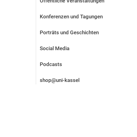
Öffentliche Veranstaltungen
Vor der Bewerbung
Stellenangebote
Konferenzen und Tagungen
Nach der Bewerbung
Alum­ni und Freunde
Porträts und Geschichten
Im Studium
Kontakt und Standorte
Social Media
Kontakt und Beratung
Podcasts
shop@uni-kassel