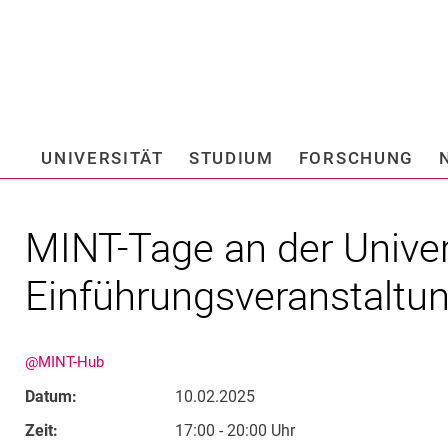
Springe direkt zu: Inhalt
Springe direkt zu: Suche
Springe direkt zu: Hauptnav
Suchmas
UNIVERSITÄT
STUDIUM
FORSCHUNG
Hochschule fü
MINT-Tage an der Univers
Einführungsveranstaltu
@MINT-Hub
Datum:
10.02.2025
Zeit:
17:00 - 20:00 Uhr