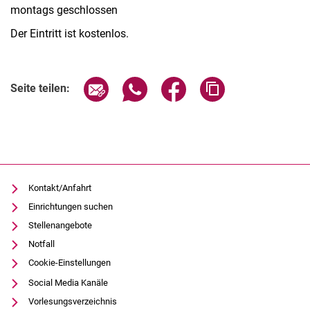
montags geschlossen
Der Eintritt ist kostenlos.
Verwandte Links
Seite über E-Mail teilen
Seite über WhatsApp teilen (exter
Seite über Facebook teile
Adresse der Seite
Seite teilen:
Kontakt/Anfahrt
Einrichtungen suchen
Stellenangebote
Notfall
Cookie-Einstellungen
Social Media Kanäle
Vorlesungsverzeichnis