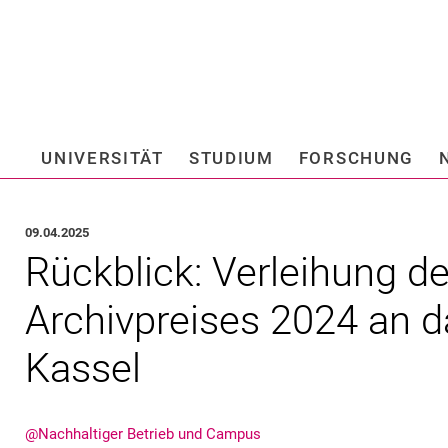
Springe direkt zu: Inhalt
Springe direkt zu: Suche
Springe direkt zu: Hauptnav
Suchmas
UNIVERSITÄT
STUDIUM
FORSCHUNG
Hochschule fü
09.04.2025
Rückblick: Verleihung d
Archivpreises 2024 an d
Kassel
@Nachhaltiger Betrieb und Campus