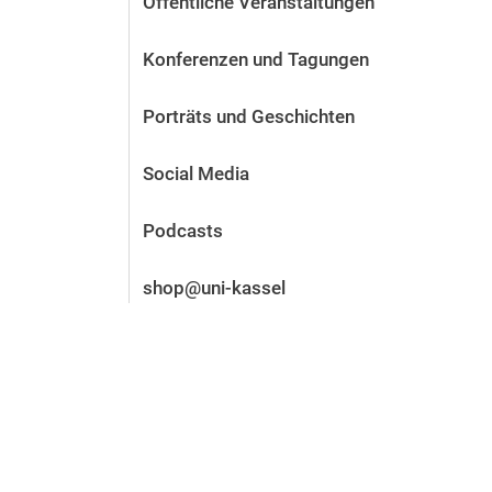
Öffentliche Veranstaltungen
Vor der Bewerbung
Stellenangebote
Konferenzen und Tagungen
Nach der Bewerbung
Alum­ni und Freunde
Porträts und Geschichten
Im Studium
Kontakt und Standorte
Social Media
Kontakt und Beratung
Podcasts
shop@uni-kassel