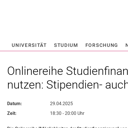
Springe direkt zu: Inhalt
Springe direkt zu: Suche
Springe direkt zu: Hauptnav
Suchmas
UNIVERSITÄT
STUDIUM
FORSCHUNG
Hochschule fü
Onlinereihe Studienfina
nutzen: Stipendien- auch
Datum:
29.04.2025
Zeit:
18:30 - 20:00 Uhr