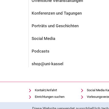
Öffentliche Veranstaltungen
Vor der Bewerbung
Stellenangebote
Konferenzen und Tagungen
Nach der Bewerbung
Alum­ni und Freunde
Porträts und Geschichten
Im Studium
Kontakt und Standorte
Social Media
Kontakt und Beratung
Podcasts
shop@uni-kassel
Kontakt/Anfahrt
Social Media Ka
Einrichtungen suchen
Vorlesungsverz
Stellenangebote
Moodle
Cookie-Hinweis
Diese Website verwendet ausschließlich tech