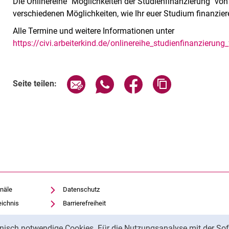
Die Onlinereihe "Möglichkeiten der Studienfinanzierung" von 
verschiedenen Möglichkeiten, wie Ihr euer Studium finanzier
Alle Termine und weitere Informationen unter
https://civi.arbeiterkind.de/onlinereihe_studienfinanzierun
Verwandte Links
Seite über E-Mail teilen
Seite über WhatsApp teilen (exte
Seite über Facebook teil
Adresse der Sei
Seite teilen:
näle
Datenschutz
eichnis
Barrierefreiheit
Transparenter KI-Einsatz
nisch notwendige Cookies. Für die Nutzungsanalyse mit der Sof