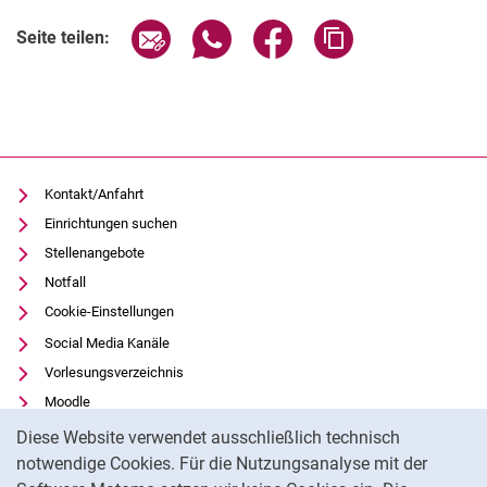
Seite über E-Mail teilen
Seite über WhatsApp teilen (exter
Seite über Facebook teile
Adresse der Seite
Seite teilen:
Kontakt/Anfahrt
Einrichtungen suchen
Stellenangebote
Notfall
Cookie-Einstellungen
Social Media Kanäle
Vorlesungsverzeichnis
Moodle
Cookie-Hinweis
Panopto
Diese Website verwendet ausschließlich technisch
Universitätsbibliothek
notwendige Cookies. Für die Nutzungsanalyse mit der