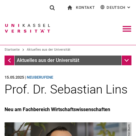
KONTAKT
DEUTSCH
: AL
Springe direkt zu: Inhalt
Springe direkt zu: Suche
Springe direkt zu: Hauptnav
zur Startseite
Suchformular
Suchbegriff
Kontakt und Beratung rund ums Studium
English
Kontakt für Presse und Öffentlichkeit
Allgemeiner Kontakt und Standorte
Suchmaschine
Navig
Einrichtungen suchen
Startseite
Aktuelles aus der Universität
Personen suchen
Suchen (öffnet externen Link in einem 
Startseite
Unter
Aktuelles aus der Universität
15.05.2025 |
NEUBERUFENE
Prof. Dr. Sebastian Lins
Neu am Fachbereich Wirtschaftswissenschaften