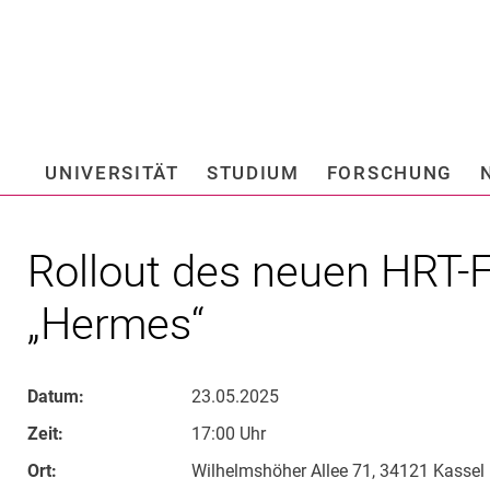
Springe direkt zu: Inhalt
Springe direkt zu: Suche
Springe direkt zu: Hauptnav
Suchmas
UNIVERSITÄT
STUDIUM
FORSCHUNG
Hochschule fü
Rollout des neuen HRT-
„Hermes“
Datum:
23.05.2025
Zeit:
17:00 Uhr
Ort:
Wilhelmshöher Allee 71, 34121 Kassel