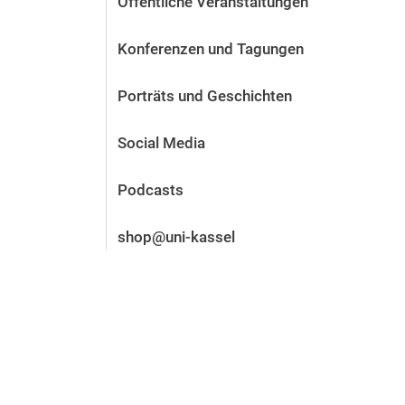
Öffentliche Veranstaltungen
Vor der Bewerbung
Stellenangebote
Konferenzen und Tagungen
Nach der Bewerbung
Alum­ni und Freunde
Porträts und Geschichten
Im Studium
Kontakt und Standorte
Social Media
Kontakt und Beratung
Podcasts
shop@uni-kassel