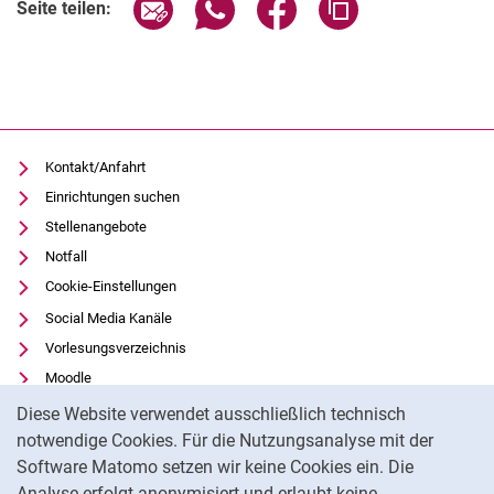
Seite über E-Mail teilen
Seite über WhatsApp teilen (exter
Seite über Facebook teile
Adresse der Seite
Seite teilen:
Kontakt/Anfahrt
Einrichtungen suchen
Stellenangebote
Notfall
Cookie-Einstellungen
Social Media Kanäle
Vorlesungsverzeichnis
Moodle
Cookie-Hinweis
Panopto
Diese Website verwendet ausschließlich technisch
Universitätsbibliothek
notwendige Cookies. Für die Nutzungsanalyse mit der
Software Matomo setzen wir keine Cookies ein. Die
Datenschutz
Analyse erfolgt anonymisiert und erlaubt keine