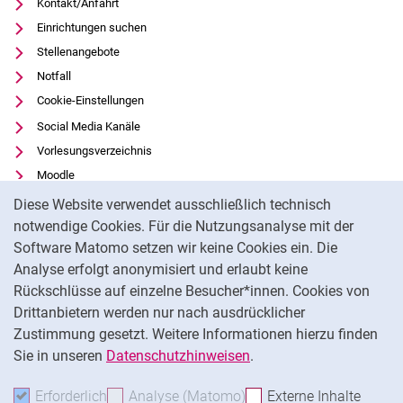
Kontakt/Anfahrt
Einrichtungen suchen
Stellenangebote
Notfall
Cookie-Einstellungen
Social Media Kanäle
Vorlesungsverzeichnis
Moodle
Cookie-Hinweis
Panopto
Diese Website verwendet ausschließlich technisch
Universitätsbibliothek
notwendige Cookies. Für die Nutzungsanalyse mit der
Software Matomo setzen wir keine Cookies ein. Die
Datenschutz
Analyse erfolgt anonymisiert und erlaubt keine
Barrierefreiheit
Rückschlüsse auf einzelne Besucher*innen. Cookies von
Transparenter KI-Einsatz
Drittanbietern werden nur nach ausdrücklicher
Impressum
Zustimmung gesetzt. Weitere Informationen hierzu finden
Sie in unseren
Datenschutzhinweisen
.
Na
Erforderlich
Erforderliche Cookies akzeptieren
Analyse (Matomo)
Analyse-Cookies akzepti
Externe Inhalte
: Exte