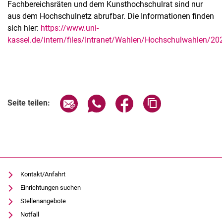
Fachbereichsräten und dem Kunsthochschulrat sind nur
aus dem Hochschulnetz abrufbar. Die Informationen finden
sich hier:
https://www.uni-
kassel.de/intern/files/Intranet/Wahlen/Hochschulwahlen/202
Seite über E-Mail teilen
Seite über WhatsApp teilen (exter
Seite über Facebook teile
Adresse der Seite
Seite teilen:
Kontakt/Anfahrt
Einrichtungen suchen
Stellenangebote
Notfall