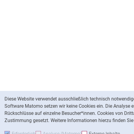
Cookie-Hinweis
Diese Website verwendet ausschließlich technisch notwendig
Software Matomo setzen wir keine Cookies ein. Die Analyse er
Rückschlüsse auf einzelne Besucher*innen. Cookies von Dritt
Zustimmung gesetzt. Weitere Informationen hierzu finden Sie
Erforderlich
Erforderliche Cookies akzeptieren
Analyse (Matomo)
Analyse-Cookies akzepti
Externe Inhalte
: Exte