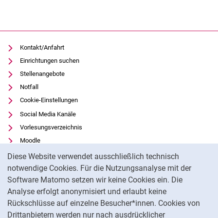
Kontakt/Anfahrt
Einrichtungen suchen
Stellenangebote
Notfall
Cookie-Einstellungen
Social Media Kanäle
Vorlesungsverzeichnis
Moodle
Cookie-Hinweis
Panopto
Diese Website verwendet ausschließlich technisch
Universitätsbibliothek
notwendige Cookies. Für die Nutzungsanalyse mit der
Software Matomo setzen wir keine Cookies ein. Die
Datenschutz
Analyse erfolgt anonymisiert und erlaubt keine
Barrierefreiheit
Rückschlüsse auf einzelne Besucher*innen. Cookies von
Transparenter KI-Einsatz
Drittanbietern werden nur nach ausdrücklicher