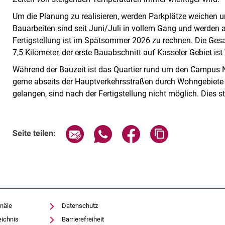
Um die Planung zu realisieren, werden Parkplätze weichen 
Bauarbeiten sind seit Juni/Juli in vollem Gang und werden 
Fertigstellung ist im Spätsommer 2026 zu rechnen. Die Ge
7,5 Kilometer, der erste Bauabschnitt auf Kasseler Gebiet ist
Während der Bauzeit ist das Quartier rund um den Campus No
gerne abseits der Hauptverkehrsstraßen durch Wohngebiete f
gelangen, sind nach der Fertigstellung nicht möglich. Dies st
Seite über E-Mail teilen
Seite über WhatsApp teilen (exte
Seite über Facebook teil
Adresse der Sei
Seite teilen:
näle
Datenschutz
eichnis
Barrierefreiheit