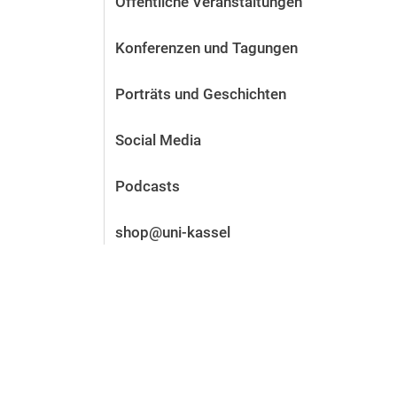
Öffentliche Veranstaltungen
Vor der Bewerbung
Stellenangebote
Konferenzen und Tagungen
Nach der Bewerbung
Alum­ni und Freunde
Porträts und Geschichten
Im Studium
Kontakt und Standorte
Social Media
Kontakt und Beratung
Podcasts
shop@uni-kassel