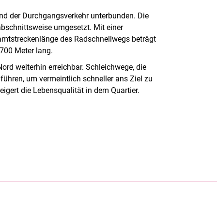
und der Durchgangsverkehr unterbunden. Die
abschnittsweise umgesetzt. Mit einer
samtstreckenlänge des Radschnellwegs beträgt
 700 Meter lang.
rd weiterhin erreichbar. Schleichwege, die
ühren, um vermeintlich schneller ans Ziel zu
eigert die Lebensqualität in dem Quartier.
rner Link, öffnet neues Fenster)
en (externer Link, öffnet neues Fenster)
te kopieren