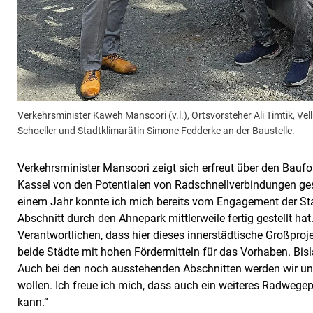
Verkehrsminister Kaweh Mansoori (v.l.), Ortsvorsteher Ali Timtik, Ve
Schoeller und Stadtklimarätin Simone Fedderke an der Baustelle.
Verkehrsminister Mansoori zeigt sich erfreut über den Baufor
Kassel von den Potentialen von Radschnellverbindungen ges
einem Jahr konnte ich mich bereits vom Engagement der Sta
Abschnitt durch den Ahnepark mittlerweile fertig gestellt ha
Verantwortlichen, dass hier dieses innerstädtische Großproje
beide Städte mit hohen Fördermitteln für das Vorhaben. Bisla
Auch bei den noch ausstehenden Abschnitten werden wir uns
wollen. Ich freue ich mich, dass auch ein weiteres Radwege
kann.“