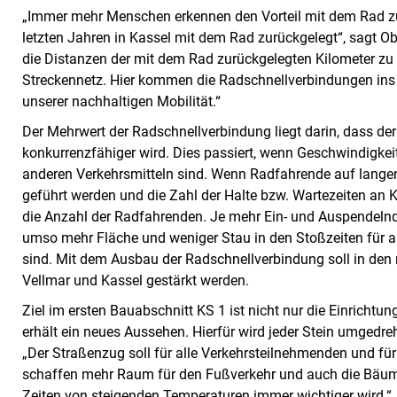
„Immer mehr Menschen erkennen den Vorteil mit dem Rad z
letzten Jahren in Kassel mit dem Rad zurückgelegt“, sagt Ob
die Distanzen der mit dem Rad zurückgelegten Kilometer zu 
Streckennetz. Hier kommen die Radschnellverbindungen ins S
unserer nachhaltigen Mobilität.“
Der Mehrwert der Radschnellverbindung liegt darin, dass d
konkurrenzfähiger wird. Dies passiert, wenn Geschwindigkeit
anderen Verkehrsmitteln sind. Wenn Radfahrende auf langen
geführt werden und die Zahl der Halte bzw. Wartezeiten an 
die Anzahl der Radfahrenden. Je mehr Ein‐ und Auspendeln
umso mehr Fläche und weniger Stau in den Stoßzeiten für al
sind. Mit dem Ausbau der Radschnellverbindung soll in den 
Vellmar und Kassel gestärkt werden.
Ziel im ersten Bauabschnitt KS 1 ist nicht nur die Einrichtu
erhält ein neues Aussehen. Hierfür wird jeder Stein umgedre
„Der Straßenzug soll für alle Verkehrsteilnehmenden und fü
schaffen mehr Raum für den Fußverkehr und auch die Bäum
Zeiten von steigenden Temperaturen immer wichtiger wird.“