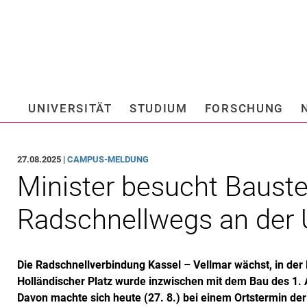
Springe direkt zu: Inhalt
Springe direkt zu: Suche
Springe direkt zu: Hauptnav
Suchmas
UNIVERSITÄT
STUDIUM
FORSCHUNG
Hochschule fü
27.08.2025 |
CAMPUS-MELDUNG
Minister besucht Bauste
Radschnellwegs an der 
Die Radschnellverbindung Kassel – Vellmar wächst, in de
Holländischer Platz wurde inzwischen mit dem Bau des 1. 
Davon machte sich heute (27. 8.) bei einem Ortstermin d