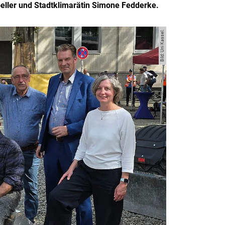
oeller und Stadtklimarätin Simone Fedderke.
Bild: Uni Kassel.