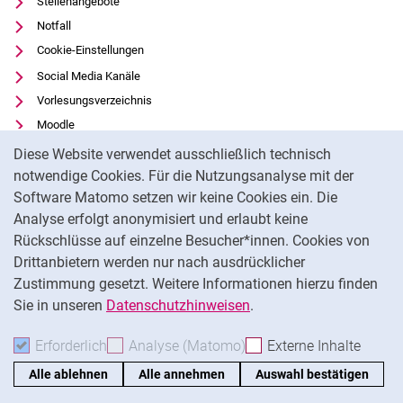
Stellenangebote
Notfall
Cookie-Einstellungen
Social Media Kanäle
Vorlesungsverzeichnis
Moodle
Cookie-Hinweis
Panopto
Diese Website verwendet ausschließlich technisch
Universitätsbibliothek
notwendige Cookies. Für die Nutzungsanalyse mit der
Software Matomo setzen wir keine Cookies ein. Die
Datenschutz
Analyse erfolgt anonymisiert und erlaubt keine
Barrierefreiheit
Rückschlüsse auf einzelne Besucher*innen. Cookies von
Transparenter KI-Einsatz
Drittanbietern werden nur nach ausdrücklicher
Impressum
Zustimmung gesetzt. Weitere Informationen hierzu finden
Sie in unseren
Datenschutzhinweisen
.
Na
Erforderlich
Erforderliche Cookies akzeptieren
Analyse (Matomo)
Analyse-Cookies akzepti
Externe Inhalte
: Exte
Alle ablehnen
Alle annehmen
Auswahl bestätigen