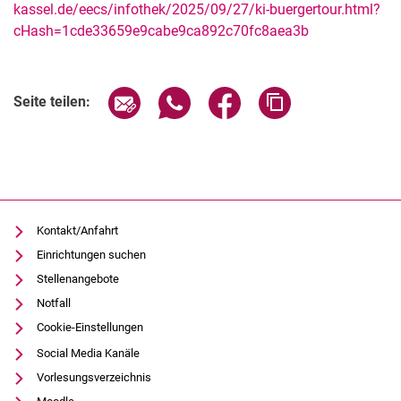
kassel.de/eecs/infothek/2025/09/27/ki-buergertour.html?
cHash=1cde33659e9cabe9ca892c70fc8aea3b
Verwandte Links
Seite über E-Mail teilen
Seite über WhatsApp teilen (exter
Seite über Facebook teile
Adresse der Seite
Seite teilen:
Kontakt/Anfahrt
Einrichtungen suchen
Stellenangebote
Notfall
Cookie-Einstellungen
Social Media Kanäle
Vorlesungsverzeichnis