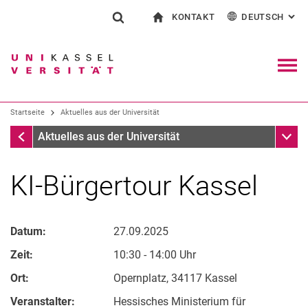
KONTAKT
DEUTSCH
: AL
Springe direkt zu: Inhalt
Springe direkt zu: Suche
Springe direkt zu: Hauptnav
zur Startseite
Suchformular
Suchbegriff
Kontakt und Beratung rund ums Studium
English
Kontakt für Presse und Öffentlichkeit
Allgemeiner Kontakt und Standorte
Suchmaschine
Navig
Einrichtungen suchen
Startseite
Aktuelles aus der Universität
Personen suchen
Suchen (öffnet externen Link in einem 
Startseite
Unter
Aktuelles aus der Universität
KI-Bürgertour Kassel
Datum:
27.09.2025
Zeit:
10:30 - 14:00 Uhr
Ort:
Opernplatz, 34117 Kassel
Veranstalter:
Hessisches Ministerium für