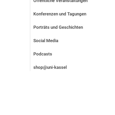
Öffentliche Veranstaltungen
Vor der Bewerbung
Stellenangebote
Konferenzen und Tagungen
Nach der Bewerbung
Alum­ni und Freunde
Porträts und Geschichten
Im Studium
Kontakt und Standorte
Social Media
Kontakt und Beratung
Podcasts
shop@uni-kassel