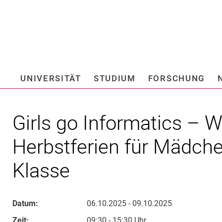
Springe direkt zu: Inhalt
Springe direkt zu: Suche
Springe direkt zu: Hauptnav
Suchmas
UNIVERSITÄT
STUDIUM
FORSCHUNG
Hochschule fü
Girls go Informatics – 
Herbstferien für Mädche
Klasse
Datum:
06.10.2025 - 09.10.2025
Zeit:
09:30 - 15:30 Uhr