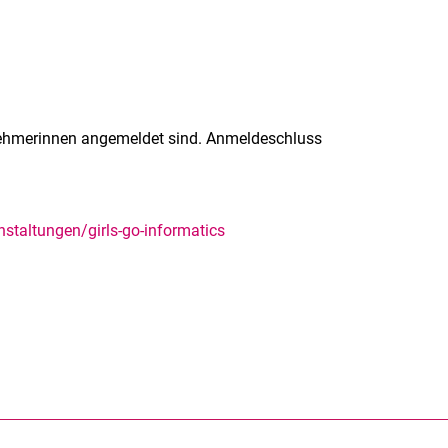
nehmerinnen angemeldet sind. Anmeldeschluss
nstaltungen/girls-go-informatics
rner Link, öffnet neues Fenster)
en (externer Link, öffnet neues Fenster)
te kopieren