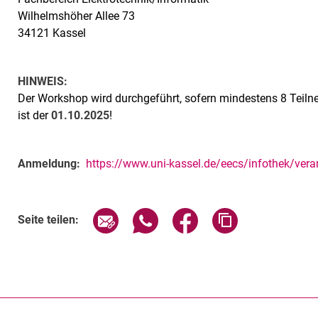
Wilhelmshöher Allee 73
34121 Kassel
HINWEIS:
Der Workshop wird durchgeführt, sofern mindestens 8 Teil
ist der
01.10.2025
!
Anmeldung:
https://www.uni-kassel.de/eecs/infothek/vera
Verwandte Links
Seite über E-Mail teilen
Seite über WhatsApp teilen (exte
Seite über Facebook teil
Adresse der Sei
Seite teilen: