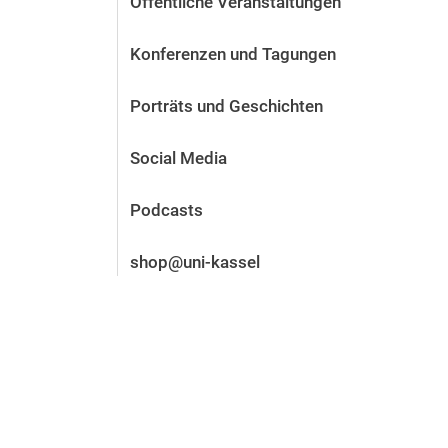
Öffentliche Veranstaltungen
Vor der Bewerbung
Stellenangebote
Konferenzen und Tagungen
Nach der Bewerbung
Alum­ni und Freunde
Porträts und Geschichten
Im Studium
Kontakt und Standorte
Social Media
Kontakt und Beratung
Podcasts
shop@uni-kassel