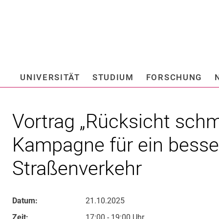
Springe direkt zu: Inhalt
Springe direkt zu: Suche
Springe direkt zu: Hauptnav
Suchmas
UNIVERSITÄT
STUDIUM
FORSCHUNG
Hochschule fü
Vortrag „Rücksicht schm
Kampagne für ein besse
Straßenverkehr
Datum:
21.10.2025
Zeit:
17:00 - 19:00 Uhr