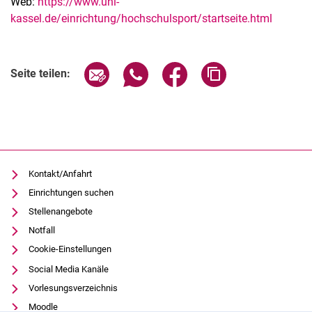
Web:
https://www.uni-
kassel.de/einrichtung/hochschulsport/startseite.html
Seite über E-Mail teilen
Seite über WhatsApp teilen (exter
Seite über Facebook teile
Adresse der Seite
Seite teilen:
Kontakt/Anfahrt
Einrichtungen suchen
Stellenangebote
Notfall
Cookie-Einstellungen
Social Media Kanäle
Vorlesungsverzeichnis
Moodle