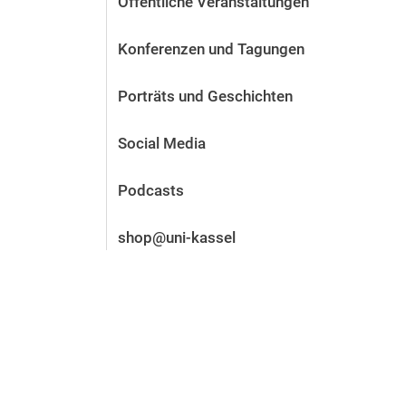
Öffentliche Veranstaltungen
Vor der Bewerbung
Stellenangebote
Konferenzen und Tagungen
Nach der Bewerbung
Alum­ni und Freunde
Porträts und Geschichten
Im Studium
Kontakt und Standorte
Social Media
Kontakt und Beratung
Podcasts
shop@uni-kassel