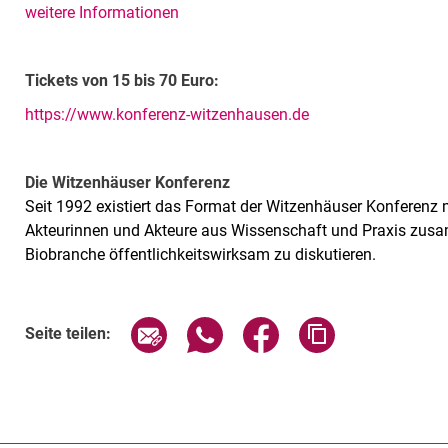
weitere Informationen
Tickets von 15 bis 70 Euro:
https://www.konferenz-witzenhausen.de
Die Witzenhäuser Konferenz
Seit 1992 existiert das Format der Witzenhäuser Konferenz 
Akteurinnen und Akteure aus Wissenschaft und Praxis zus
Biobranche öffentlichkeitswirksam zu diskutieren.
Verwandte Links
Seite über E-Mail teilen
Seite über WhatsApp teilen (exte
Seite über Facebook teil
Adresse der Sei
Seite teilen: