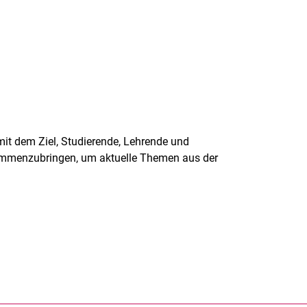
mit dem Ziel, Studierende, Lehrende und
ammenzubringen, um aktuelle Themen aus der
rner Link, öffnet neues Fenster)
en (externer Link, öffnet neues Fenster)
te kopieren