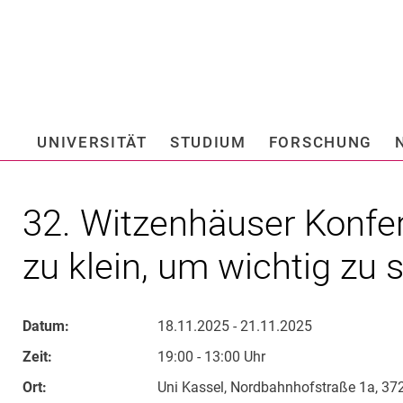
Springe direkt zu: Inhalt
Springe direkt zu: Suche
Springe direkt zu: Hauptnav
Suchmas
UNIVERSITÄT
STUDIUM
FORSCHUNG
Hochschule fü
32. Witzenhäuser Konfer
zu klein, um wichtig zu s
Datum:
18.11.2025 - 21.11.2025
Zeit:
19:00 - 13:00 Uhr
Ort:
Uni Kassel, Nordbahnhofstraße 1a, 3