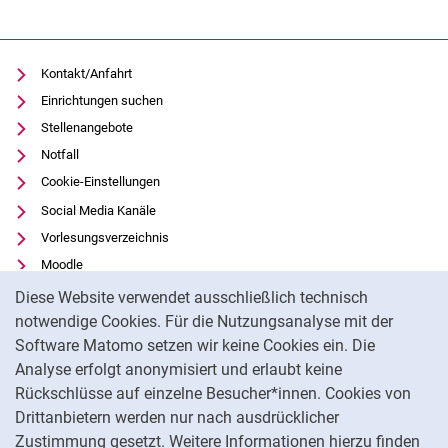
Kontakt/Anfahrt
Einrichtungen suchen
Stellenangebote
Notfall
Cookie-Einstellungen
Social Media Kanäle
Vorlesungsverzeichnis
Moodle
Cookie-Hinweis
Panopto
Diese Website verwendet ausschließlich technisch
Universitätsbibliothek
notwendige Cookies. Für die Nutzungsanalyse mit der
Software Matomo setzen wir keine Cookies ein. Die
Datenschutz
Analyse erfolgt anonymisiert und erlaubt keine
Barrierefreiheit
Rückschlüsse auf einzelne Besucher*innen. Cookies von
Transparenter KI-Einsatz
Drittanbietern werden nur nach ausdrücklicher
Impressum
Zustimmung gesetzt. Weitere Informationen hierzu finden