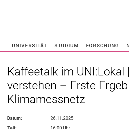
Springe direkt zu: Inhalt
Springe direkt zu: Suche
Springe direkt zu: Hauptnav
Suchmas
UNIVERSITÄT
STUDIUM
FORSCHUNG
Hochschule fü
Kaffeetalk im UNI:Lokal 
verstehen – Erste Ergeb
Klimamessnetz
Datum:
26.11.2025
Zeit:
16:00 Uhr