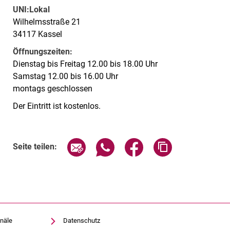
UNI:Lokal
Wilhelmsstraße 21
34117 Kassel
Öffnungszeiten:
Dienstag bis Freitag 12.00 bis 18.00 Uhr
Samstag 12.00 bis 16.00 Uhr
montags geschlossen
Der Eintritt ist kostenlos.
Verwandte Links
Seite über E-Mail teilen
Seite über WhatsApp teilen (exte
Seite über Facebook teil
Adresse der Sei
Seite teilen:
näle
Datenschutz