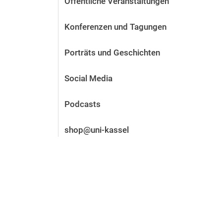
Öffentliche Veranstaltungen
Vor der Bewerbung
Stellenangebote
Konferenzen und Tagungen
Nach der Bewerbung
Alum­ni und Freunde
Porträts und Geschichten
Im Studium
Kontakt und Standorte
Social Media
Kontakt und Beratung
Podcasts
shop@uni-kassel