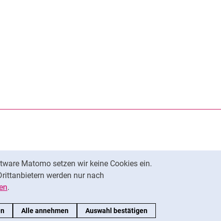
rner Link, öffnet neues Fenster)
en (externer Link, öffnet neues Fenster)
te kopieren
tware Matomo setzen wir keine Cookies ein.
Nach oben
Drittanbietern werden nur nach
en
.
en
Alle annehmen
Auswahl bestätigen