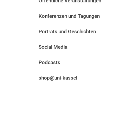
Öffentliche Veranstaltungen
Vor der Bewerbung
Stellenangebote
Konferenzen und Tagungen
Nach der Bewerbung
Alum­ni und Freunde
Porträts und Geschichten
Im Studium
Kontakt und Standorte
Social Media
Kontakt und Beratung
Podcasts
shop@uni-kassel