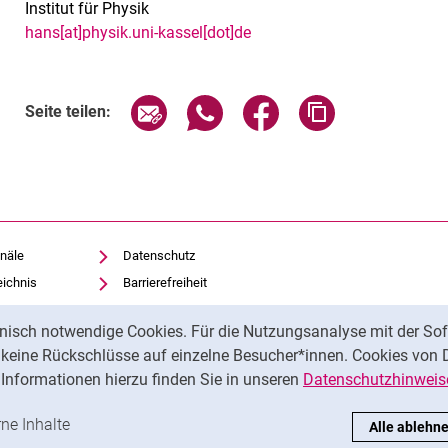
Institut für Physik
hans[at]physik.uni-kassel[dot]de
Verwandte Links
Seite über E-Mail teilen
Seite über WhatsApp teilen (exte
Seite über Facebook teil
Adresse der Sei
Seite teilen:
näle
Datenschutz
eichnis
Barrierefreiheit
Transparenter KI-Einsatz
nisch notwendige Cookies. Für die Nutzungsanalyse mit der Sof
Impressum
t keine Rückschlüsse auf einzelne Besucher*innen. Cookies von 
iothek
Informationen hierzu finden Sie in unseren
Datenschutzhinweis
ren
-Cookies akzeptieren
rne Inhalte
: Externe Inhalte / Cookies akzeptieren
Alle ablehn