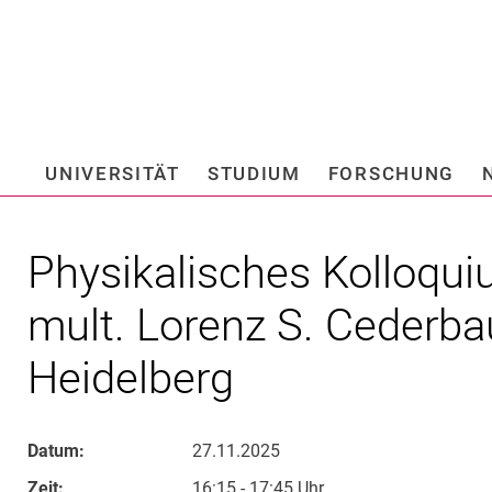
Springe direkt zu: Inhalt
Springe direkt zu: Suche
Springe direkt zu: Hauptnav
Suchmas
UNIVERSITÄT
STUDIUM
FORSCHUNG
Hochschule fü
Physikalisches Kolloquium
mult. Lorenz S. Cederba
Heidelberg
Datum:
27.11.2025
Zeit:
16:15 - 17:45 Uhr