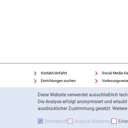
Kontakt/Anfahrt
Social Media Ka
Einrichtungen suchen
Vorlesungsverz
Stellenangebote
Moodle
Cookie-Hinweis
Diese Website verwendet ausschließlich tech
Notfall
Panopto
Die Analyse erfolgt anonymisiert und erlaub
Cookie-Einstellungen
Universitätsbibl
ausdrücklicher Zustimmung gesetzt. Weitere 
Erforderlich
Erforderliche Cookies akzeptie
Analyse (Matomo)
Analyse
Exte