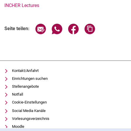
INCHER Lectures
Verwandte Links
Seite über E-Mail teilen
Seite über WhatsApp teilen (exter
Seite über Facebook teile
Adresse der Seite
Seite teilen:
Kontakt/Anfahrt
Einrichtungen suchen
Stellenangebote
Notfall
Cookie-Einstellungen
Social Media Kanäle
Vorlesungsverzeichnis
Moodle