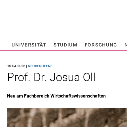
Springe direkt zu: Inhalt
Springe direkt zu: Suche
Springe direkt zu: Hauptnav
Suchmas
UNIVERSITÄT
STUDIUM
FORSCHUNG
Hochschule fü
15.04.2026 |
NEUBERUFENE
Prof. Dr. Josua Oll
Neu am Fachbereich Wirtschaftswissenschaften