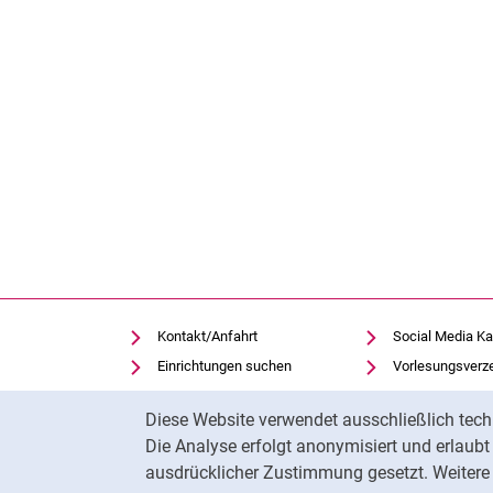
Kontakt/Anfahrt
Social Media Ka
Einrichtungen suchen
Vorlesungsverz
Stellenangebote
Moodle
Cookie-Hinweis
Diese Website verwendet ausschließlich tech
Notfall
Panopto
Die Analyse erfolgt anonymisiert und erlaub
Cookie-Einstellungen
Universitätsbibl
ausdrücklicher Zustimmung gesetzt. Weitere 