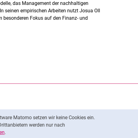
odelle, das Management der nachhaltigen
In seinen empirischen Arbeiten nutzt Josua Oll
em besonderen Fokus auf den Finanz- und
rner Link, öffnet neues Fenster)
en (externer Link, öffnet neues Fenster)
te kopieren
tware Matomo setzen wir keine Cookies ein.
Nach oben
Drittanbietern werden nur nach
en
.