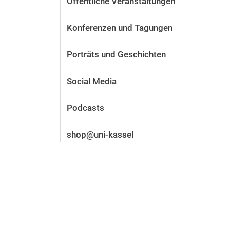
Öffentliche Veranstaltungen
Vor der Bewerbung
Stellenangebote
Konferenzen und Tagungen
Nach der Bewerbung
Alum­ni und Freunde
Porträts und Geschichten
Im Studium
Kontakt und Standorte
Social Media
Kontakt und Beratung
Podcasts
shop@uni-kassel