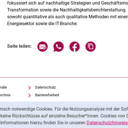
fokussiert sich auf nachhaltige Strategien und Geschäftsm
Transformation sowie die Nachhaltigkeitsberichterstattung. 
sowohl quantitative als auch qualitative Methoden mit ein
Energiesektor sowie die IT-Branche.
Seite über E-Mail teilen
Seite über WhatsApp teilen (exte
Seite über Facebook teil
Adresse der Sei
Seite teilen:
näle
Datenschutz
eichnis
Barrierefreiheit
Transparenter KI-Einsatz
nisch notwendige Cookies. Für die Nutzungsanalyse mit der Sof
Impressum
t keine Rückschlüsse auf einzelne Besucher*innen. Cookies von 
iothek
Informationen hierzu finden Sie in unseren
Datenschutzhinweis