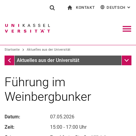
KONTAKT
DEUTSCH
: AL
Springe direkt zu: Inhalt
Springe direkt zu: Suche
Springe direkt zu: Hauptnav
zur Startseite
Suchformular
Suchbegriff
Kontakt und Beratung rund ums Studium
English
Kontakt für Presse und Öffentlichkeit
Allgemeiner Kontakt und Standorte
Suchmaschine
Navig
Einrichtungen suchen
Startseite
Aktuelles aus der Universität
Personen suchen
Suchen (öffnet externen Link in einem 
Startseite
Unter
Aktuelles aus der Universität
Führung im
Weinbergbunker
Datum:
07.05.2026
Zeit:
15:00 - 17:00 Uhr