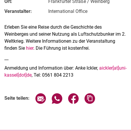
Ort:
Frankfurter Straße / Weinberg
Veranstalter:
International Office
Erleben Sie eine Reise durch die Geschichte des
Weinberges und seiner Nutzung als Luftschutzbunker im 2.
Weltkrieg. Weitere Informationen zu der Veranstaltung
finden Sie
hier
. Die Führung ist kostenfrei.
__
Anmeldung und Information über: Anke Ickler,
aickler[at]uni-
kassel[dot]de
, Tel: 0561 804 2213
Verwandte Links
Seite über E-Mail teilen
Seite über WhatsApp teilen (exter
Seite über Facebook teile
Adresse der Seite
Seite teilen: