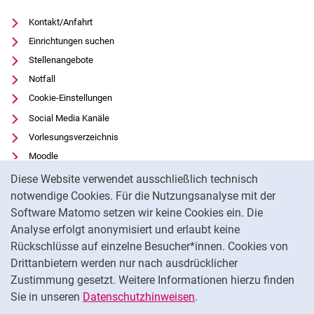
Kontakt/Anfahrt
Einrichtungen suchen
Stellenangebote
Notfall
Cookie-Einstellungen
Social Media Kanäle
Vorlesungsverzeichnis
Moodle
Cookie-Hinweis
Panopto
Diese Website verwendet ausschließlich technisch
Universitätsbibliothek
notwendige Cookies. Für die Nutzungsanalyse mit der
Software Matomo setzen wir keine Cookies ein. Die
Datenschutz
Analyse erfolgt anonymisiert und erlaubt keine
Barrierefreiheit
Rückschlüsse auf einzelne Besucher*innen. Cookies von
Transparenter KI-Einsatz
Drittanbietern werden nur nach ausdrücklicher
Impressum
Zustimmung gesetzt. Weitere Informationen hierzu finden
Sie in unseren
Datenschutzhinweisen
.
Na