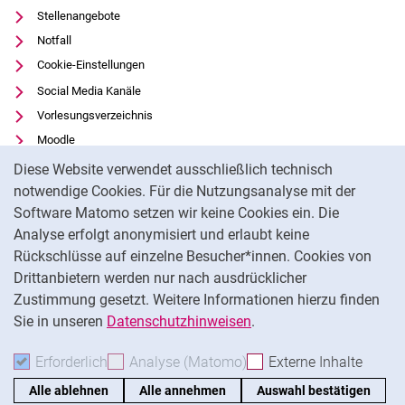
Stellenangebote
Notfall
Cookie-Einstellungen
Social Media Kanäle
Vorlesungsverzeichnis
Moodle
Cookie-Hinweis
Panopto
Diese Website verwendet ausschließlich technisch
Universitätsbibliothek
notwendige Cookies. Für die Nutzungsanalyse mit der
Software Matomo setzen wir keine Cookies ein. Die
Datenschutz
Analyse erfolgt anonymisiert und erlaubt keine
Barrierefreiheit
Rückschlüsse auf einzelne Besucher*innen. Cookies von
Transparenter KI-Einsatz
Drittanbietern werden nur nach ausdrücklicher
Impressum
Zustimmung gesetzt. Weitere Informationen hierzu finden
Sie in unseren
Datenschutzhinweisen
.
Na
Erforderlich
Erforderliche Cookies akzeptieren
Analyse (Matomo)
Analyse-Cookies akzepti
Externe Inhalte
: Exte
Alle ablehnen
Alle annehmen
Auswahl bestätigen