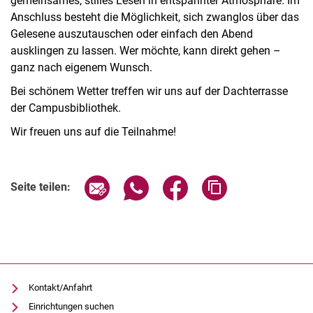
gemeinsames, stilles Lesen in entspannter Atmosphäre. Im
Anschluss besteht die Möglichkeit, sich zwanglos über das
Gelesene auszutauschen oder einfach den Abend
ausklingen zu lassen. Wer möchte, kann direkt gehen –
ganz nach eigenem Wunsch.
Bei schönem Wetter treffen wir uns auf der Dachterrasse
der Campusbibliothek.
Wir freuen uns auf die Teilnahme!
Verwandte Links
Seite über E-Mail teilen
Seite über WhatsApp teilen (exter
Seite über Facebook teile
Adresse der Seite
Seite teilen:
Kontakt/Anfahrt
Einrichtungen suchen