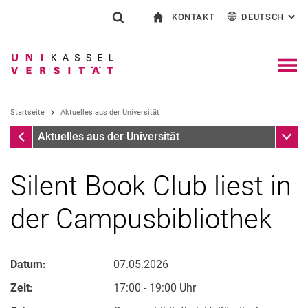
KONTAKT
DEUTSCH
: AL
Springe direkt zu: Inhalt
Springe direkt zu: Suche
Springe direkt zu: Hauptnav
zur Startseite
Suchformular
Suchbegriff
Kontakt und Beratung rund ums Studium
English
Kontakt für Presse und Öffentlichkeit
Allgemeiner Kontakt und Standorte
Suchmaschine
Navig
Einrichtungen suchen
Startseite
Aktuelles aus der Universität
Personen suchen
Suchen (öffnet externen Link in einem 
Startseite
Unter
Aktuelles aus der Universität
Silent Book Club liest in
der Campusbibliothek
Datum:
07.05.2026
Zeit:
17:00 - 19:00 Uhr