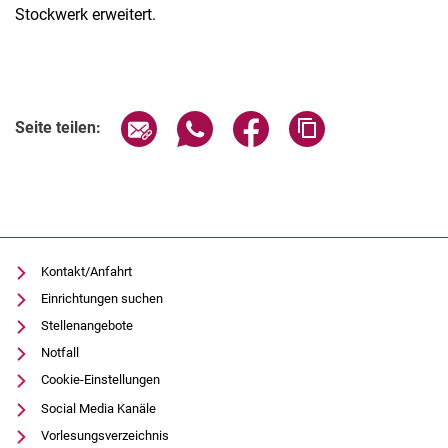
Stockwerk erweitert.
Seite über E-Mail teilen
Seite über WhatsApp teilen (exter
Seite über Facebook teile
Adresse der Seite
Seite teilen:
Kontakt/Anfahrt
Einrichtungen suchen
Stellenangebote
Notfall
Cookie-Einstellungen
Social Media Kanäle
Vorlesungsverzeichnis