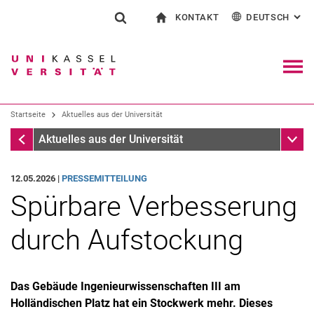
KONTAKT
DEUTSCH
: AL
Springe direkt zu: Inhalt
Springe direkt zu: Suche
Springe direkt zu: Hauptnav
zur Startseite
Suchformular
Suchbegriff
Kontakt und Beratung rund ums Studium
English
Kontakt für Presse und Öffentlichkeit
Allgemeiner Kontakt und Standorte
Suchmaschine
Navig
Einrichtungen suchen
Startseite
Aktuelles aus der Universität
Personen suchen
Suchen (öffnet externen Link in einem 
Startseite
Unter
Aktuelles aus der Universität
12.05.2026 |
PRESSEMITTEILUNG
Spürbare Verbesserung
durch Aufstockung
Das Gebäude Ingenieurwissenschaften III am
Holländischen Platz hat ein Stockwerk mehr. Dieses