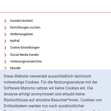
Kontakt/Anfahrt
Einrichtungen suchen
Stellenangebote
Notfall
Cookie-Einstellungen
Social Media Kanäle
Vorlesungsverzeichnis
Moodle
Cookie-Hinweis
Panopto
Diese Website verwendet ausschließlich technisch
Universitätsbibliothek
notwendige Cookies. Für die Nutzungsanalyse mit der
Software Matomo setzen wir keine Cookies ein. Die
Datenschutz
Analyse erfolgt anonymisiert und erlaubt keine
Barrierefreiheit
Rückschlüsse auf einzelne Besucher*innen. Cookies von
Transparenter KI-Einsatz
Drittanbietern werden nur nach ausdrücklicher
Impressum