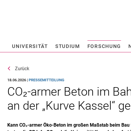
Springe direkt zu: Inhalt
Springe direkt zu: Suche
Springe direkt zu: Hauptnav
Suchmas
UNIVERSITÄT
STUDIUM
FORSCHUNG
Hochschule fü
Zurück
18.06.2026 |
PRESSEMITTEILUNG
CO₂-armer Beton im Bahn
an der „Kurve Kassel“ ge
Kann CO₂-armer Öko-Beton im großen Maßstab beim Bau 