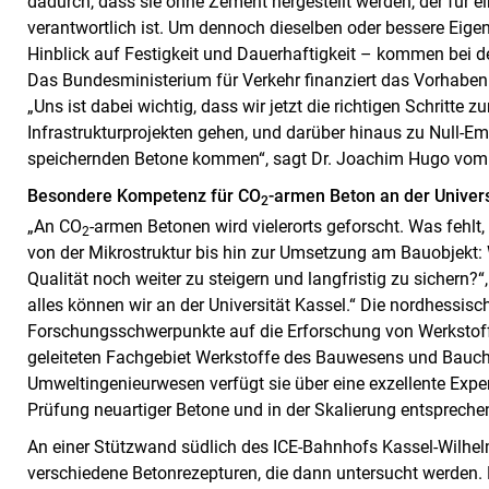
dadurch, dass sie ohne Zement hergestellt werden, der für e
verantwortlich ist. Um dennoch dieselben oder bessere Eige
Hinblick auf Festigkeit und Dauerhaftigkeit – kommen bei de
Das Bundesministerium für Verkehr finanziert das Vorhabe
„Uns ist dabei wichtig, dass wir jetzt die richtigen Schritte
Infrastrukturprojekten gehen, und darüber hinaus zu Null-
speichernden Betone kommen“, sagt Dr. Joachim Hugo vom
Besondere Kompetenz für CO
-armen Beton an der Univers
2
„An CO
-armen Betonen wird vielerorts geforscht. Was fehlt
2
von der Mikrostruktur bis hin zur Umsetzung am Bauobjekt:
Qualität noch weiter zu steigern und langfristig zu sichern?“
alles können wir an der Universität Kassel.“ Die nordhessisch
Forschungsschwerpunkte auf die Erforschung von Werkstoff
geleiteten Fachgebiet Werkstoffe des Bauwesens und Bauc
Umweltingenieurwesen verfügt sie über eine exzellente Exper
Prüfung neuartiger Betone und in der Skalierung entspreche
An einer Stützwand südlich des ICE-Bahnhofs Kassel-Wilhe
verschiedene Betonrezepturen, die dann untersucht werden. P