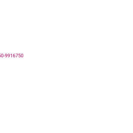
50-9916750
rner Link, öffnet neues Fenster)
en (externer Link, öffnet neues Fenster)
te kopieren