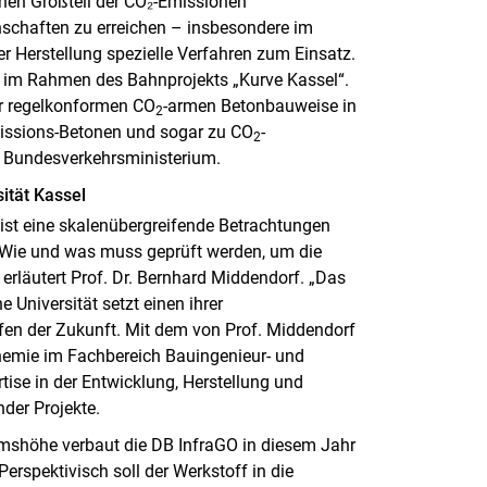
inen Großteil der CO₂-Emissionen
nschaften zu erreichen – insbesondere im
r Herstellung spezielle Verfahren zum Einsatz.
n im Rahmen des Bahnprojekts „Kurve Kassel“.
 zur regelkonformen CO
-armen Betonbauweise in
2
Emissions-Betonen und sogar zu CO
-
2
 Bundesverkehrsministerium.
ität Kassel
, ist eine skalenübergreifende Betrachtungen
 Wie und was muss geprüft werden, um die
, erläutert Prof. Dr. Bernhard Middendorf. „Das
e Universität setzt einen ihrer
en der Zukunft. Mit dem von Prof. Middendorf
hemie im Fachbereich Bauingenieur- und
tise in der Entwicklung, Herstellung und
nder Projekte.
lmshöhe verbaut die DB InfraGO in diesem Jahr
erspektivisch soll der Werkstoff in die