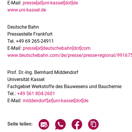
E-Mail:
presse[at]uni-kassel[dot]de
www.uni-kassel.de
Deutsche Bahn
Pressestelle Frankfurt
Tel. +49 69 265-24911
E-Mail:
presse[at]deutschebahn[dot]com
www.deutschebahn.com/de/presse/presse-regional/99167
Prof. Dr.-Ing. Bernhard Middendorf
Universität Kassel
Fachgebiet Werkstoffe des Bauwesens und Bauchemie
Tel.:
+49 561 804-2601
E-Mail:
middendorf[at]uni-kassel[dot]de
Seite über E-Mail teilen
Seite über WhatsApp teilen (exte
Seite über Facebook teil
Adresse der Sei
Seite teilen: