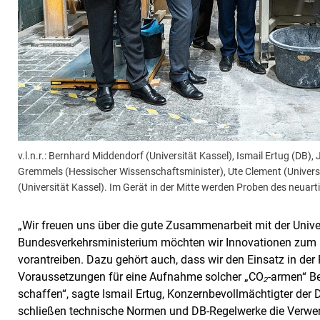
v.l.n.r.: Bernhard Middendorf (Universität Kassel), Ismail Ertug (D
Gremmels (Hessischer Wissenschaftsminister), Ute Clement (Universit
(Universität Kassel). Im Gerät in der Mitte werden Proben des neuart
„Wir freuen uns über die gute Zusammenarbeit mit der Uni
Bundesverkehrsministerium möchten wir Innovationen zum 
vorantreiben. Dazu gehört auch, dass wir den Einsatz in der Pr
Voraussetzungen für eine Aufnahme solcher „CO
₂
-armen“ B
schaffen“, sagte Ismail Ertug, Konzernbevollmächtigter der
schließen technische Normen und DB-Regelwerke die Verwe