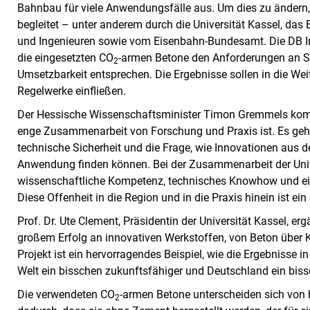
Bahnbau für viele Anwendungsfälle aus. Um dies zu ändern,
begleitet – unter anderem durch die Universität Kassel, das
und Ingenieuren sowie vom Eisenbahn-Bundesamt. Die DB In
die eingesetzten CO
-armen Betone den Anforderungen an Si
2
Umsetzbarkeit entsprechen. Die Ergebnisse sollen in die We
Regelwerke einfließen.
Der Hessische Wissenschaftsminister Timon Gremmels kommen
enge Zusammenarbeit von Forschung und Praxis ist. Es geht
technische Sicherheit und die Frage, wie Innovationen aus d
Anwendung finden können. Bei der Zusammenarbeit der Unive
wissenschaftliche Kompetenz, technisches Knowhow und ei
Diese Offenheit in die Region und in die Praxis hinein ist ein
Prof. Dr. Ute Clement, Präsidentin der Universität Kassel, erg
großem Erfolg an innovativen Werkstoffen, von Beton über K
Projekt ist ein hervorragendes Beispiel, wie die Ergebnisse
Welt ein bisschen zukunftsfähiger und Deutschland ein biss
Die verwendeten CO
-armen Betone unterscheiden sich von
2