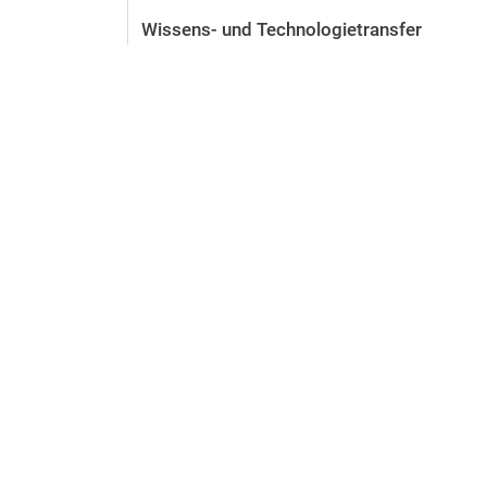
Vor der Bewerbung
Wissens- und Technologietransfer
Stellenangebote
Nach der Bewerbung
Alum­ni und Freunde
Im Studium
Kontakt und Standorte
Kontakt und Beratung