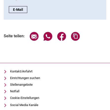
Beratung zu Finanzierungsmöglichkeiten:
E-Mail
Seite über E-Mail teilen
Seite über WhatsApp teilen (exter
Seite über Facebook teile
Adresse der Seite
Seite teilen:
Kontakt/Anfahrt
Einrichtungen suchen
Stellenangebote
Notfall
Cookie-Einstellungen
Social Media Kanäle