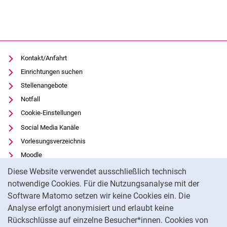
Kontakt/Anfahrt
Einrichtungen suchen
Stellenangebote
Notfall
Cookie-Einstellungen
Social Media Kanäle
Vorlesungsverzeichnis
Moodle
Cookie-Hinweis
Panopto
Diese Website verwendet ausschließlich technisch
Universitätsbibliothek
notwendige Cookies. Für die Nutzungsanalyse mit der
Software Matomo setzen wir keine Cookies ein. Die
Datenschutz
Analyse erfolgt anonymisiert und erlaubt keine
Barrierefreiheit
Rückschlüsse auf einzelne Besucher*innen. Cookies von
Transparenter KI-Einsatz