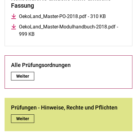
Fassung
OekoLand_Master-PO-2018.pdf - 310 KB
OekoLand_Master-Modulhandbuch-2018.pdf -
999 KB
Al­le Prü­fungs­ord­nun­gen
Alle Prüfungsordnungen
Alle Prüfungsordnungen:
Weiter
Prüfungen - Hin­wei­se, Rech­te und Pflich­ten
Prüfungen - Hin­wei­se, Rech­te und Pflich­ten:
Weiter