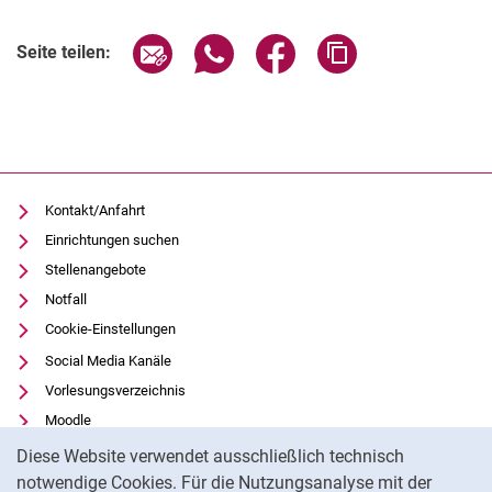
Seite über E-Mail teilen
Seite über WhatsApp teilen (exter
Seite über Facebook teile
Adresse der Seite
Seite teilen:
Kontakt/Anfahrt
Einrichtungen suchen
Stellenangebote
Notfall
Cookie-Einstellungen
Social Media Kanäle
Vorlesungsverzeichnis
Moodle
Cookie-Hinweis
Panopto
Diese Website verwendet ausschließlich technisch
Universitätsbibliothek
notwendige Cookies. Für die Nutzungsanalyse mit der