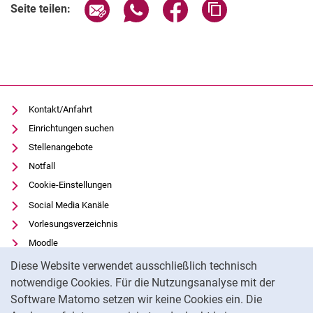
Seite über E-Mail teilen
Seite über WhatsApp teilen (exter
Seite über Facebook teile
Adresse der Seite
Seite teilen:
Kontakt/Anfahrt
Einrichtungen suchen
Stellenangebote
Notfall
Cookie-Einstellungen
Social Media Kanäle
Vorlesungsverzeichnis
Moodle
Cookie-Hinweis
Panopto
Diese Website verwendet ausschließlich technisch
Universitätsbibliothek
notwendige Cookies. Für die Nutzungsanalyse mit der
Software Matomo setzen wir keine Cookies ein. Die
Datenschutz