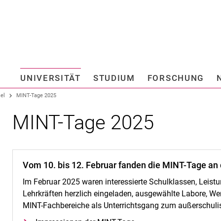
Springe direkt zu: Inhalt
Springe direkt zu: Suche
Springe direkt zu: Hauptnav
Suchmas
UNIVERSITÄT
STUDIUM
FORSCHUNG
Hochschule fü
el
MINT-Tage 2025
MINT-Tage 2025
Vom 10. bis 12. Februar fanden die MINT-Tage an d
Im Februar 2025 waren interessierte Schulklassen, Leist
Lehrkräften herzlich eingeladen, ausgewählte Labore, We
MINT-Fachbereiche als Unterrichtsgang zum außerschuli