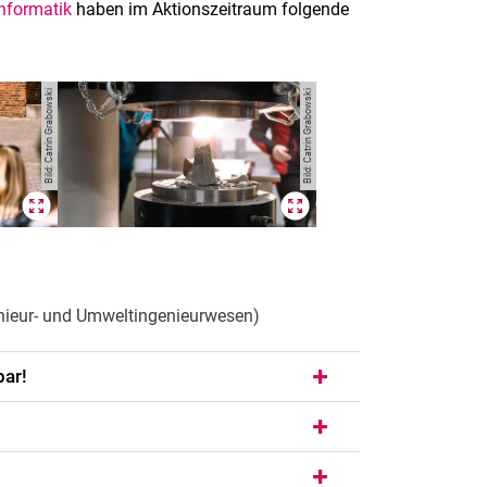
Informatik
haben im Aktionszeitraum folgende
Bild: Catrin Grabowski
Bild: Catrin Grabowski
nieur- und Umweltingenieurwesen)
bar!