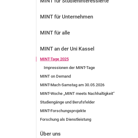
MINT für Studien­interessierte
Vor der Bewerbung
Stellenangebote
MINT für Unternehmen
Nach der Bewerbung
Alum­ni und Freunde
MINT für alle
Im Studium
Kontakt und Standorte
MINT an der Uni Kassel
Kontakt und Beratung
MINT-Tage 2025
Impressionen der MINT-Tage
MINT on Demand
MINT-Mach-Samstag am 30.05.2026
MINT-Woche „MINT meets Nachhaltigkeit“
Studiengänge und Berufsfelder
MINT-Forschungsprojekte
Forschung als Dienstleistung
Über uns