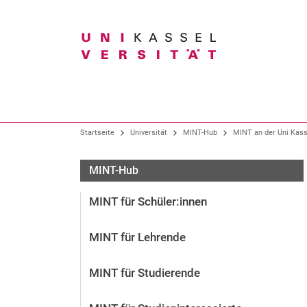
Suchbegriff
Unser Profil
Studium im Überblick
Forschung im Überblick
Startseite
Universität
MINT-Hub
MINT an der Uni Kass
Organisation
Alle Studiengänge
Forschungsschwerpunkte
MINT-Hub
Präsidium
Bachelor-Studiengänge
Forschungs- und Graduiertenförderung
MINT für Schüler:in­nen
Gremien
Lehramtsstudium
Fachbereiche und Institute
Studiengänge der Kunsthochschule
MINT für Lehrende
Wissens- und Technologietransfer
Hochschulverwaltung
Master-Studiengänge
Zentrale Einrichtungen
Neue Studienangebote
MINT für Studierende
Bürgeruni / Gasthörendenprogramm
Arbeitgeberin