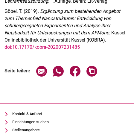
Lehramtsausbildung
. 1.Auflage. Berlin: Lit-Verlag.
Göbel, T. (2019).
Ergänzung zum bestehenden Angebot
zum Themenfeld Nanostrukturen: Entwicklung von
schülergeeigneten Experimenten und Analyse ihrer
Nutzbarkeit für Untersuchungen mit dem AFMone
. Kassel:
Onlinebibliothek der Universität Kassel (KOBRA).
doi:10.17170/kobra-202007231485
Seite über E-Mail teilen
Seite über WhatsApp teilen (exter
Seite über Facebook teile
Adresse der Seite
Seite teilen:
Kontakt & Anfahrt
Einrichtungen suchen
Stellenangebote