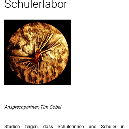
Schülerlabor
Virtuelle Labore im Chemiestudium
Vernetzung chemischer Fachinhalte im Lehramtsstudium
Mathematisches Modellieren im Chemieunterricht
Verknüpfung von Ingenieurs- und Naturwissenschaft in einem
„Nano“-Schülerlabor
Virtual Reality - Chemielernen mit einem neuen digitalen Medium
Contemporary Science in der Lehrerbildung
Außerschulische Lernorte
Nanosciences in der Lehrerbildung
Das Kis­ten­pro­jekt der Che­mie­di­dak­tik der Uni­ver­si­tät Kas­sel
Schülerexperimente zur Diagnostik
Ansprechpartner: Tim Göbel
Studien zeigen, dass Schülerinnen und Schüler in