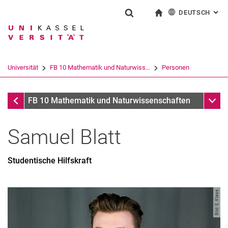
DEUTSCH
: AL
Springe direkt zu: Inhalt
Springe direkt zu: Suche
Springe direkt zu: Hauptnav
zur Startseite
Suchformular
Suchbegriff
English
Suchmaschine
Universität
FB 10 Mathematik und Naturwiss...
Personen
Suchen (öffnet externen Link in einem 
Personen
Unter
FB 10 Mathematik und Naturwissenschaften
Samuel
Blatt
Studentische Hilfskraft
Bild: E. Klass