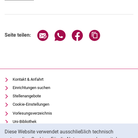
Seite über E-Mail teilen
Seite über WhatsApp teilen (exter
Seite über Facebook teile
Adresse der Seite
Seite teilen:
Kontakt & Anfahrt
Einrichtungen suchen
Stellenangebote
Cookie-Einstellungen
Vorlesungsverzeichnis
Uni-Bibliothek
Cookie-Hinweis
Moodle
Diese Website verwendet ausschließlich technisch