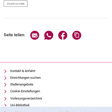
Zurück zur Liste
Seite über E-Mail teilen
Seite über WhatsApp teilen (exter
Seite über Facebook teile
Adresse der Seite
Seite teilen:
Kontakt & Anfahrt
Einrichtungen suchen
Stellenangebote
Cookie-Einstellungen
Vorlesungsverzeichnis
Uni-Bibliothek
Cookie-Hinweis
Moodle