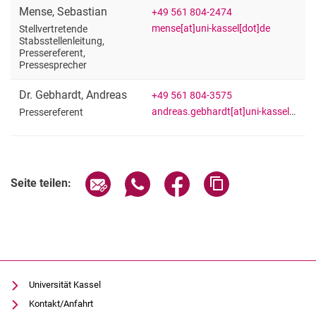
Mense
,
Sebastian
+49 561 804-2474
mense[at]uni-kassel[dot]de
Stellvertretende
Stabsstellenleitung,
Pressereferent,
Pressesprecher
Dr.
Gebhardt
,
Andreas
+49 561 804-3575
andreas.gebhardt[at]uni-kassel[dot]de
Pressereferent
Seite über E-Mail teilen
Seite über WhatsApp teilen (exter
Seite über Facebook teile
Adresse der Seite
Seite teilen:
Universität Kassel
Kontakt/Anfahrt