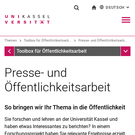
DEUTSCH
: AL
Springe direkt zu: Inhalt
Springe direkt zu: Suche
Springe direkt zu: Hauptnav
zur Startseite
Suchformular
Suchbegriff
English
Navig
Suchmaschine
Themen
Toolbox für Öffentlichkeitsarb...
Presse- und Öffentlichkeitsarb...
Toolbox für Öffentlichkeitsarbeit
Unter
Toolbox für Öffentlichkeitsarbeit
Suchen (öffnet externen Link in einem 
Presse- und
Öffentlichkeitsarbeit
So bringen wir Ihr Thema in die Öffentlichkeit
Sie forschen und lehren an der Universität Kassel und
haben etwas Interessantes zu berichten? In einem
Forschungsprojekt haben Sie relevante Ergebnisse erzielt,