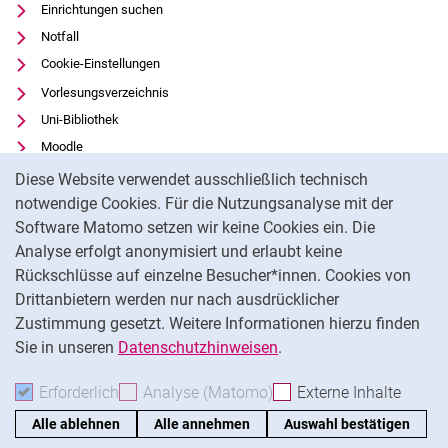
Einrichtungen suchen
Notfall
Cookie-Einstellungen
Vorlesungsverzeichnis
Uni-Bibliothek
Moodle
Cookie-Hinweis
Panopto
Diese Website verwendet ausschließlich technisch
notwendige Cookies. Für die Nutzungsanalyse mit der
Datenschutz
Software Matomo setzen wir keine Cookies ein. Die
Barrierefreiheit
Analyse erfolgt anonymisiert und erlaubt keine
Transparenter KI-Einsatz
Rückschlüsse auf einzelne Besucher*innen. Cookies von
Impressum
Drittanbietern werden nur nach ausdrücklicher
Feedback
Zustimmung gesetzt. Weitere Informationen hierzu finden
Sie in unseren
Datenschutzhinweisen
.
Na
Erforderlich
Erforderliche Cookies akzeptieren
Analyse (Matomo)
Analyse-Cookies akzepti
Externe Inhalte
: Exte
Alle ablehnen
Alle annehmen
Auswahl bestätigen